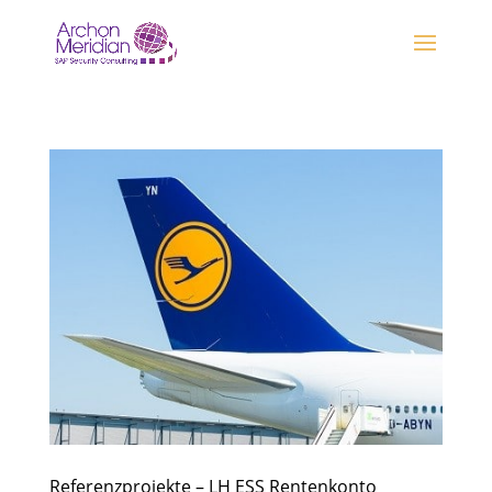
Referenzprojekte – LH ESS Rentenkonto