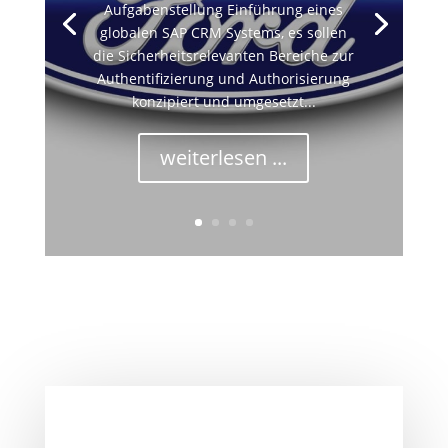
Aufgabenstellung Einführung eines
globalen SAP CRM Systems, es sollen
die Sicherheitsrelevanten Bereiche zur
Authentifizierung und Authorisierung
konzipiert und umgesetzt...
weiterlesen ...