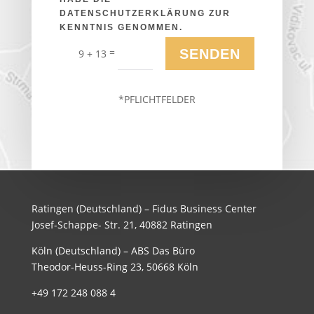
DATENSCHUTZERKLÄRUNG ZUR
KENNTNIS GENOMMEN.
=
SENDEN
9 + 13
*PFLICHTFELDER
Ratingen (Deutschland) – Fidus Business Center
Josef-Schappe- Str. 21, 40882 Ratingen
Köln (Deutschland) – ABS Das Büro
Theodor-Heuss-Ring 23, 50668 Köln
+49 172 248 088 4