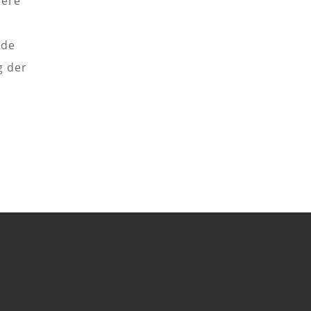
sere
nde
g der