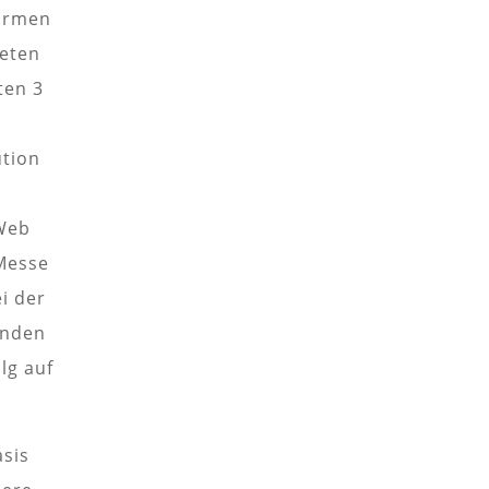
formen
teten
ten 3
tion
 Web
Messe
i der
enden
lg auf
asis