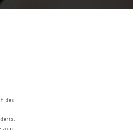
ch des
derts.
e zum