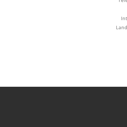
rel
In
Land