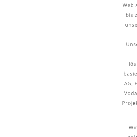
Web A
bis 
unse
Uns
lös
basi
AG, 
Voda
Proje
Wir