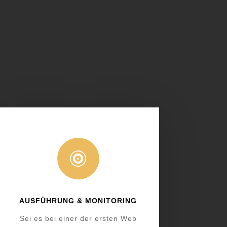

AUSFÜHRUNG & MONITORING
Sei es bei einer der ersten Web