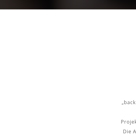
„back
Proje
Die 