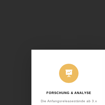

FORSCHUNG & ANALYSE
Die Anfangsreleasestände ab 3.x