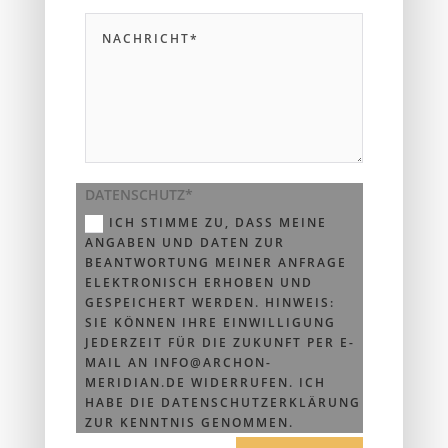
DATENSCHUTZ*
ICH STIMME ZU, DASS MEINE
ANGABEN UND DATEN ZUR
BEANTWORTUNG MEINER ANFRAGE
ELEKTRONISCH ERHOBEN UND
GESPEICHERT WERDEN. HINWEIS:
SIE KÖNNEN IHRE EINWILLIGUNG
JEDERZEIT FÜR DIE ZUKUNFT PER E-
MAIL AN INFO@ARCHON-
MERIDIAN.DE WIDERRUFEN. ICH
HABE DIE DATENSCHUTZERKLÄRUNG
ZUR KENNTNIS GENOMMEN.