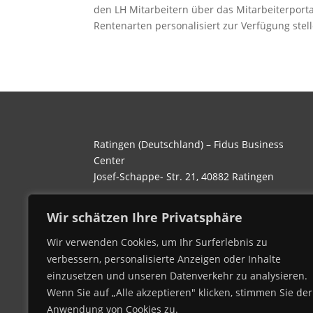
den LH Mitarbeitern über das Mitarbeiterport
Rentenarten personalisiert zur Verfügung stelle
Ratingen (Deutschland) – Fidus Business
Center
Josef-Schappe- Str. 21, 40882 Ratingen
Köln (Deutschland) – ABS Das Büro
Wir schätzen Ihre Privatsphäre
Theodor-Heuss-Ring 23, 50668 Köln
Wir verwenden Cookies, um Ihr Surferlebnis zu
+49 172 248 088 4
verbessern, personalisierte Anzeigen oder Inhalte
einzusetzen und unseren Datenverkehr zu analysieren.
Wenn Sie auf „Alle akzeptieren" klicken, stimmen Sie der
Anwendung von Cookies zu.