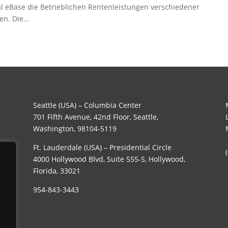
al eBase die Betrieblichen Rentenleistungen verschiedener
n. Die...
Seattle (USA) – Columbia Center
701 Fifth Avenue, 42nd Floor, Seattle,
Washington, 98104-5119
Ft. Lauderdale (USA) – Presidential Circle
4000 Hollywood Blvd, Suite 555-S, Hollywood,
Florida, 33021
954-843-3443